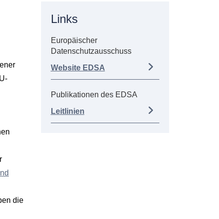
Links
Europäischer
Datenschutzausschuss
gener
Website EDSA
EU-
Publikationen des EDSA
Leitlinien
hen
r
und
ben die