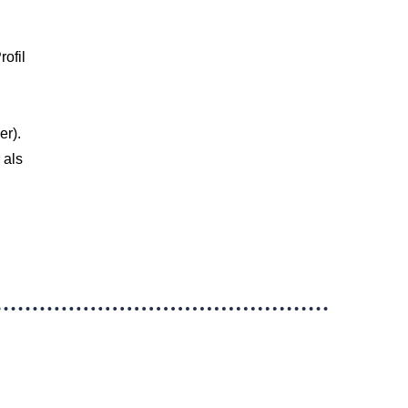
ofil
er).
 als