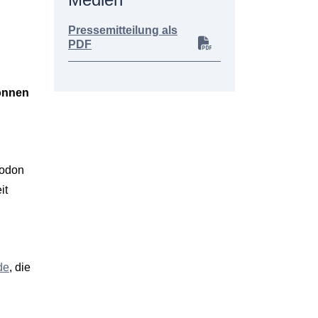
Pressemitteilung als
PDF
können
todon
it
de
, die