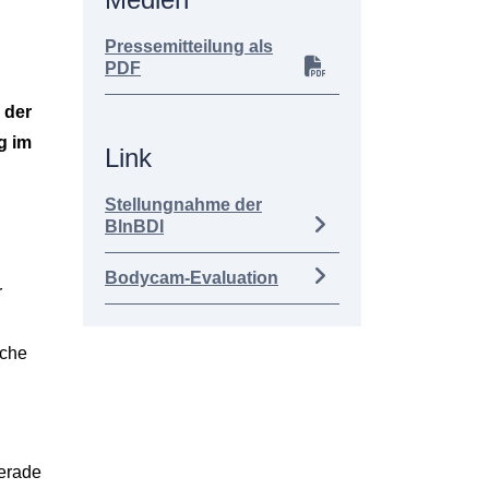
Pressemitteilung als
PDF
 der
g im
Link
Stellungnahme der
BlnBDI
Bodycam-Evaluation
r
iche
Gerade