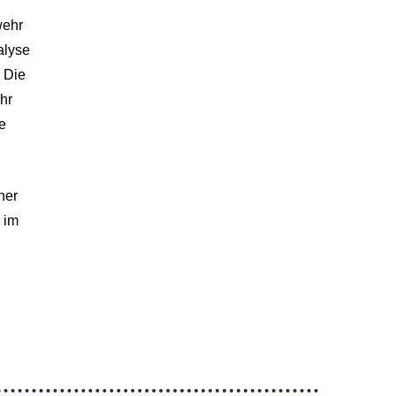
wehr
alyse
 Die
hr
e
ner
 im