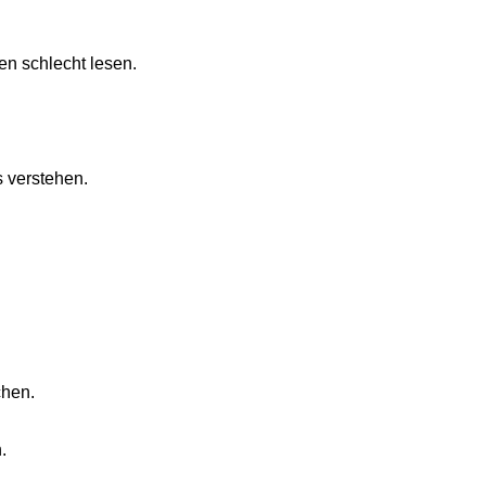
n schlecht lesen.
s verstehen.
chen.
.