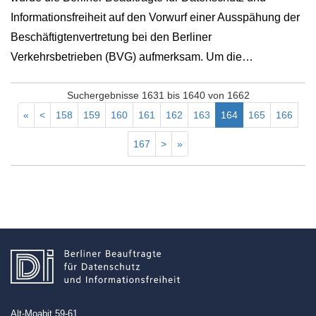
Informationsfreiheit auf den Vorwurf einer Ausspähung der
Beschäftigtenvertretung bei den Berliner
Verkehrsbetrieben (BVG) aufmerksam. Um die…
Suchergebnisse 1631 bis 1640 von 1662
«
<
158
159
160
161
162
163
164
165
166
167
>
»
Alt-Moabit 59-61