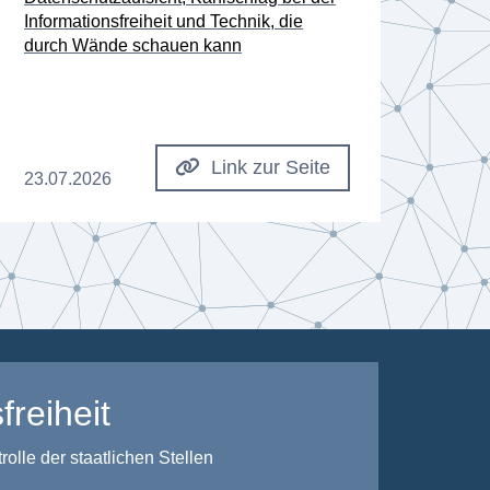
Informationsfreiheit und Technik, die
Besc
durch Wände schauen kann
Dat
Link zur Seite
23.07.2026
08.0
freiheit
lle der staatlichen Stellen