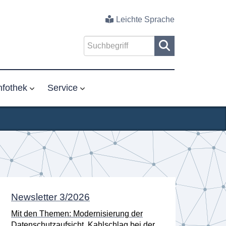
Leichte Sprache
nfothek
Service
Newsletter 3/2026
Neu
Ano
Mit den Themen: Modernisierung der
verö
Datenschutzaufsicht, Kahlschlag bei der