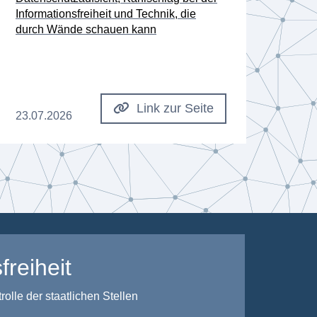
Informationsfreiheit und Technik, die
Besc
durch Wände schauen kann
Dat
Link zur Seite
23.07.2026
08.0
freiheit
lle der staatlichen Stellen