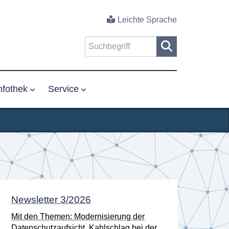
Leichte Sprache
nfothek
Service
Newsletter 3/2026
Neu
Ano
Mit den Themen: Modernisierung der
verö
Datenschutzaufsicht, Kahlschlag bei der