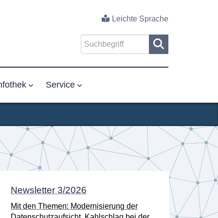
Leichte Sprache
nfothek
Service
Newsletter 3/2026
Neu
Ano
Mit den Themen: Modernisierung der
verö
Datenschutzaufsicht, Kahlschlag bei der