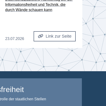
Informationsfreiheit und Technik, die
Besc
durch Wände schauen kann
Dat
Link zur Seite
23.07.2026
08.0
freiheit
lle der staatlichen Stellen