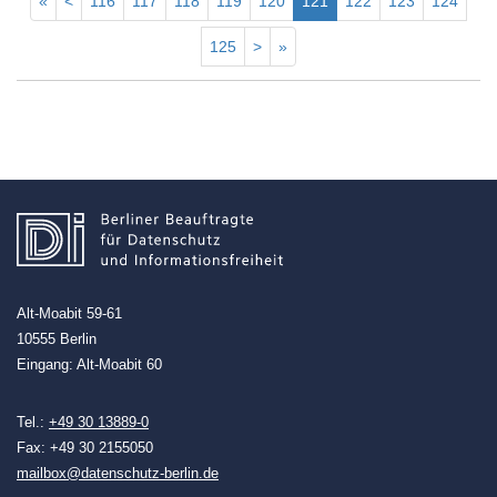
«
<
116
117
118
119
120
121
122
123
124
125
>
»
Alt-Moabit 59-61
10555 Berlin
Eingang: Alt-Moabit 60
Tel.:
+49 30 13889-0
Fax: +49 30 2155050
mailbox@datenschutz-berlin.de